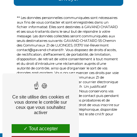
** Les données personnelles communiquées sont nécessaires
aux fins de vous contacter et sont enregistrées dans un
fichier informatisé. Elles sont destinées à GAVAND CHATARD
et ses sous-traitants dans le seul but de répondre à votre
message. Les données collectées seront communiquées aux
seuls destinataires suivants: GAVAND CHATARD 55 Chemin
des Communaux ZI de LUCINGES, 01370 Val-Revermont
contact@gavand-chatard.fr. Vous disposez de droits d’accès,
de rectification, d’effacement, de portabilité, de limitation,
d’opposition, de retrait de votre consentement à tout moment
et du droit d’introduire une réclamation auprès d’une
autorité de contrôle, ainsi que d’organiser le sort de vos
données post-mortem. Vous pouvez exercer ces droits par voie
postale à l'adresse 55 Chemin des Communaux ZI de
LUCINGES, 01370 Val-Revermont ou par courrier électronique
à l'adresse contact@gavand-chatard.fr. Un justificatif
d'identité pourra vous être demandé. Nous conservons vos
données pendant la période de prise de contact puis pendant
Ce site utilise des cookies et
la durée de prescription légale aux fins probatoires et de
vous donne le contrôle sur
gestion des contentieux. Vous avez le droit de vous inscrire sur
ceux que vous souhaitez
la liste d'opposition au démarchage téléphonique, disponible
activer
à cette adresse:
Bloctel.gouv.fr
. Consultez le site cnil.fr pour
plus d’informations sur vos droits.
Tout accepter