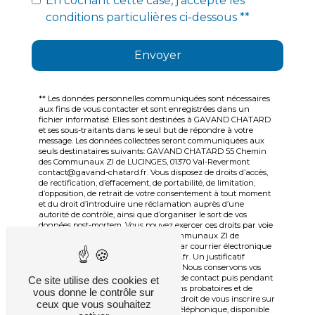
En cochant cette case, j'accepte les
conditions particulières ci-dessous **
Envoyer
** Les données personnelles communiquées sont nécessaires
aux fins de vous contacter et sont enregistrées dans un
fichier informatisé. Elles sont destinées à GAVAND CHATARD
et ses sous-traitants dans le seul but de répondre à votre
message. Les données collectées seront communiquées aux
seuls destinataires suivants: GAVAND CHATARD 55 Chemin
des Communaux ZI de LUCINGES, 01370 Val-Revermont
contact@gavand-chatard.fr. Vous disposez de droits d’accès,
de rectification, d’effacement, de portabilité, de limitation,
d’opposition, de retrait de votre consentement à tout moment
et du droit d’introduire une réclamation auprès d’une
autorité de contrôle, ainsi que d’organiser le sort de vos
données post-mortem. Vous pouvez exercer ces droits par voie
postale à l'adresse 55 Chemin des Communaux ZI de
LUCINGES, 01370 Val-Revermont ou par courrier électronique
à l'adresse contact@gavand-chatard.fr. Un justificatif
d'identité pourra vous être demandé. Nous conservons vos
données pendant la période de prise de contact puis pendant
Ce site utilise des cookies et
la durée de prescription légale aux fins probatoires et de
vous donne le contrôle sur
gestion des contentieux. Vous avez le droit de vous inscrire sur
ceux que vous souhaitez
la liste d'opposition au démarchage téléphonique, disponible