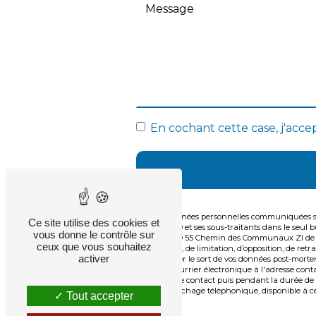
En cochant cette case, j'accep
** Les données personnelles communiquées son
Ce site utilise des cookies et
CHATARD et ses sous-traitants dans le seul 
vous donne le contrôle sur
CHATARD 55 Chemin des Communaux ZI de LUCI
ceux que vous souhaitez
portabilité, de limitation, d’opposition, de r
activer
d’organiser le sort de vos données post-mor
ou par courrier électronique à l'adresse con
de prise de contact puis pendant la durée de p
au démarchage téléphonique, disponible à ce
Tout accepter