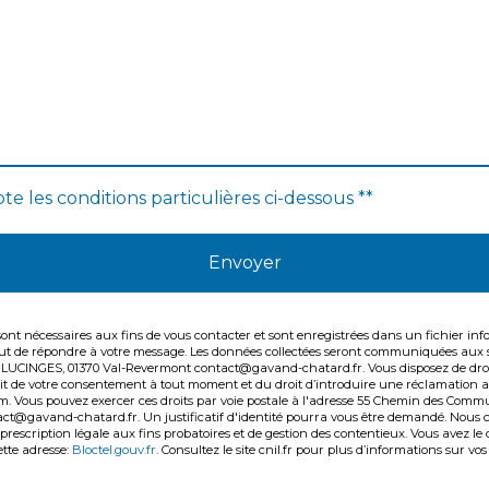
te les conditions particulières ci-dessous **
Envoyer
t nécessaires aux fins de vous contacter et sont enregistrées dans un fichier inf
but de répondre à votre message. Les données collectées seront communiquées aux 
NGES, 01370 Val-Revermont contact@gavand-chatard.fr. Vous disposez de droits d’
etrait de votre consentement à tout moment et du droit d’introduire une réclamation 
tem. Vous pouvez exercer ces droits par voie postale à l'adresse 55 Chemin des Co
tact@gavand-chatard.fr. Un justificatif d'identité pourra vous être demandé. Nous
rescription légale aux fins probatoires et de gestion des contentieux. Vous avez le dr
tte adresse:
Bloctel.gouv.fr
. Consultez le site cnil.fr pour plus d’informations sur vos 