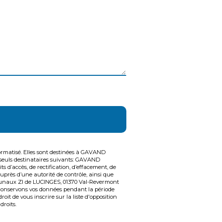
ormatisé. Elles sont destinées à GAVAND
seuls destinataires suivants: GAVAND
accès, de rectification, d’effacement, de
auprès d’une autorité de contrôle, ainsi que
mmunaux ZI de LUCINGES, 01370 Val-Revermont
 conservons vos données pendant la période
oit de vous inscrire sur la liste d'opposition
droits.