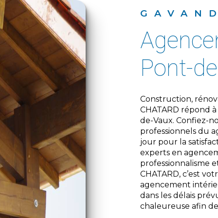
GAVAN
agencement intérieur à
Pont-d
Construction, rénovation, agrandissement, l’entreprise GAVAND
CHATARD répond à t
de-Vaux. Confiez-no
professionnels du 
jour pour la satisfac
experts en agenceme
professionnalisme e
CHATARD, c’est votr
agencement intérieu
dans les délais pré
chaleureuse afin de 