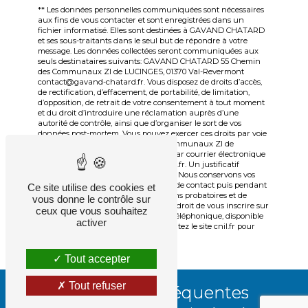
** Les données personnelles communiquées sont nécessaires
aux fins de vous contacter et sont enregistrées dans un
fichier informatisé. Elles sont destinées à GAVAND CHATARD
et ses sous-traitants dans le seul but de répondre à votre
message. Les données collectées seront communiquées aux
seuls destinataires suivants: GAVAND CHATARD 55 Chemin
des Communaux ZI de LUCINGES, 01370 Val-Revermont
contact@gavand-chatard.fr. Vous disposez de droits d’accès,
de rectification, d’effacement, de portabilité, de limitation,
d’opposition, de retrait de votre consentement à tout moment
et du droit d’introduire une réclamation auprès d’une
autorité de contrôle, ainsi que d’organiser le sort de vos
données post-mortem. Vous pouvez exercer ces droits par voie
postale à l'adresse 55 Chemin des Communaux ZI de
LUCINGES, 01370 Val-Revermont ou par courrier électronique
à l'adresse contact@gavand-chatard.fr. Un justificatif
d'identité pourra vous être demandé. Nous conservons vos
données pendant la période de prise de contact puis pendant
Ce site utilise des cookies et
la durée de prescription légale aux fins probatoires et de
vous donne le contrôle sur
gestion des contentieux. Vous avez le droit de vous inscrire sur
ceux que vous souhaitez
la liste d'opposition au démarchage téléphonique, disponible
activer
à cette adresse:
Bloctel.gouv.fr
. Consultez le site cnil.fr pour
plus d’informations sur vos droits.
Tout accepter
Tout refuser
Recherches fréquentes