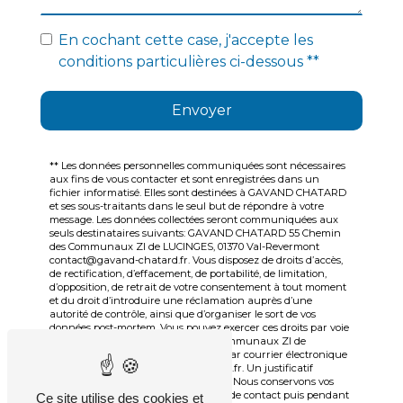
En cochant cette case, j'accepte les
conditions particulières ci-dessous **
Envoyer
** Les données personnelles communiquées sont nécessaires
aux fins de vous contacter et sont enregistrées dans un
fichier informatisé. Elles sont destinées à GAVAND CHATARD
et ses sous-traitants dans le seul but de répondre à votre
message. Les données collectées seront communiquées aux
seuls destinataires suivants: GAVAND CHATARD 55 Chemin
des Communaux ZI de LUCINGES, 01370 Val-Revermont
contact@gavand-chatard.fr. Vous disposez de droits d’accès,
de rectification, d’effacement, de portabilité, de limitation,
d’opposition, de retrait de votre consentement à tout moment
et du droit d’introduire une réclamation auprès d’une
autorité de contrôle, ainsi que d’organiser le sort de vos
données post-mortem. Vous pouvez exercer ces droits par voie
postale à l'adresse 55 Chemin des Communaux ZI de
LUCINGES, 01370 Val-Revermont ou par courrier électronique
à l'adresse contact@gavand-chatard.fr. Un justificatif
d'identité pourra vous être demandé. Nous conservons vos
données pendant la période de prise de contact puis pendant
Ce site utilise des cookies et